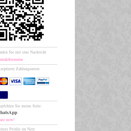
nden Sie mir eine Nachricht
ntaktformular
zeptierte Zahlungsarten:
pfehlen Sie meine Seite:
hatsApp
are now!
itere Profile im Netz