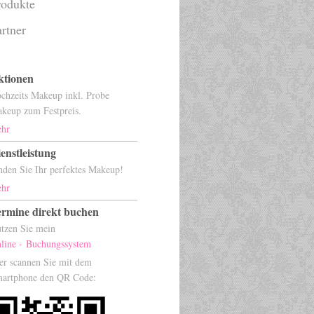
rodukte
artner
ktionen
chzeits Makeup inkl. Probe
keup zum Festpreis.
hr
enstleistung
nden Sie Ihr perfektes Makeup!
hr
ermine direkt buchen
tzen Sie mein
line - Buchungssystem
er scannen Sie mit dem
artphone den QR Code: