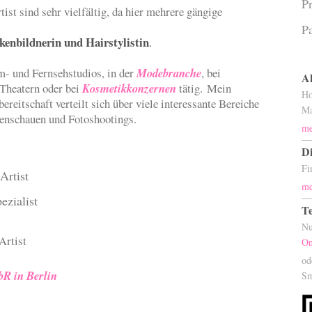
P
ist sind sehr vielfältig, da hier mehrere gängige
P
kenbildnerin und Hairstylistin
.
lm- und Fernsehstudios, in der
Modebranche
, bei
A
 Theatern oder bei
Kosmetikkonzernen
tätig. Mein
Ho
reitschaft verteilt sich über viele interessante Bereiche
Ma
enschauen und Fotoshootings.
me
Di
Fi
Artist
me
zialist
T
Nu
Artist
On
od
R in Berlin
Sm