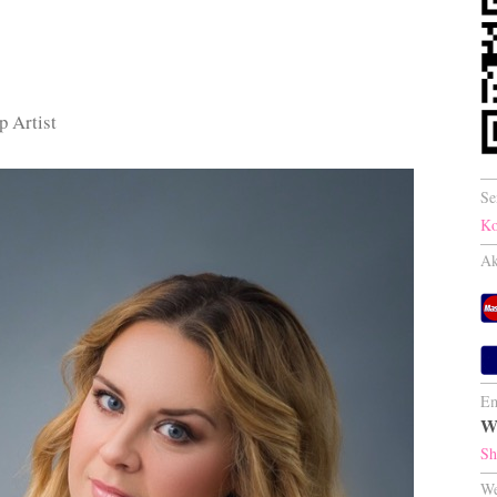
p Artist
Se
Ko
Ak
Em
W
Sh
We