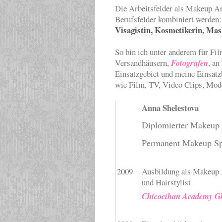
Die Arbeitsfelder als Makeup Art
Berufsfelder kombiniert werden:
Visagistin, Kosmetikerin, Mas
So bin ich unter anderem für Fi
Versandhäusern,
Fotografen
, an
Einsatzgebiet und meine Einsatzbe
wie Film, TV, Video Clips, Mod
Anna Shelestova
Diplomierter Makeup 
Permanent Makeup Spe
2009
Ausbildung als Makeup 
und Hairstylist
Chicocihan Academy Gb