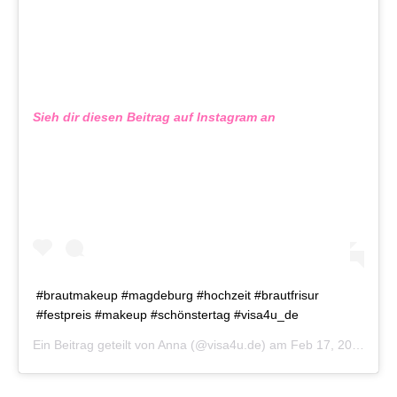
Sieh dir diesen Beitrag auf Instagram an
#brautmakeup #magdeburg #hochzeit #brautfrisur
#festpreis #makeup #schönstertag #visa4u_de
Ein Beitrag geteilt von
Anna
(@visa4u.de) am
Feb 17, 2019 um 12:21 PST